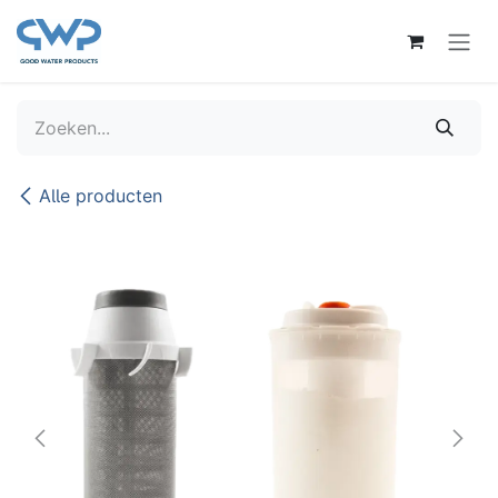
Overslaan naar inhoud
Alle producten