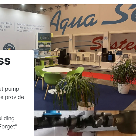
ss
eat pump
we provide
ilding
Forget"