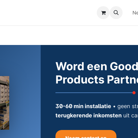
dersteuning
Word Distributeur!
Afspraak
Ne
Word een Good
Products Partn
30-60 min installatie
• geen st
terugkerende inkomsten
uit ca