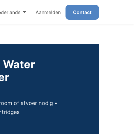
derlands
Aanmelden
Contact
 Water
er
room of afvoer nodig •
rtridges