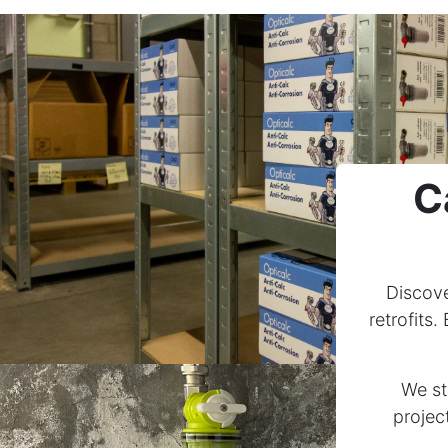
C
Discove
retrofits
We st
projec