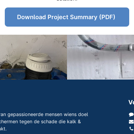
Download Project Summary (PDF)
V
van gepassioneerde mensen wiens doel
schermen tegen de schade die kalk &
kt.