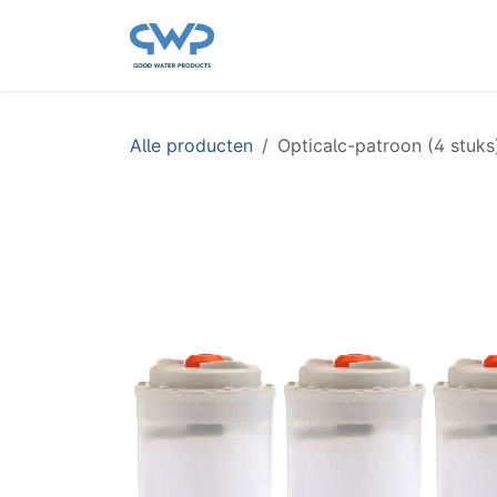
Overslaan naar inhoud
Startpagina
Shop
On
Alle producten
Opticalc-patroon (4 stuks