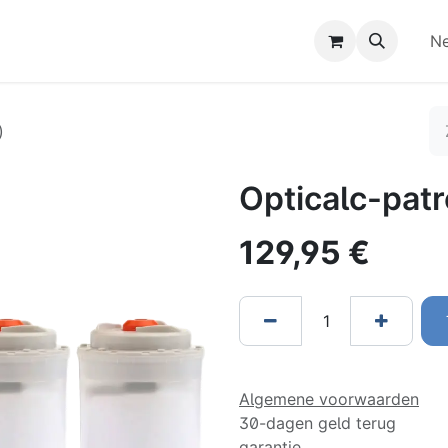
dersteuning
Word Distributeur!
Afspraak
Ne
)
Opticalc-patr
129,95
€
Algemene voorwaarden
30-dagen geld terug
garantie