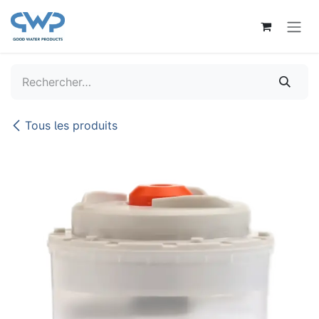
Se rendre au contenu
Tous les produits